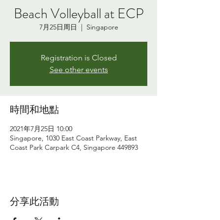
Beach Volleyball at ECP
7月25日周日
  |  
Singapore
Registration is Closed
See other events
時間和地點
2021年7月25日 10:00
Singapore, 1030 East Coast Parkway, East
Coast Park Carpark C4, Singapore 449893
分享此活動